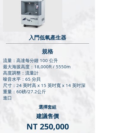
入門低氧產生器
​規格
流量：高達每分鐘 100 公升
最大海拔高度：18,000ft / 5550m
高度調整：流量計
噪音水平：65 分貝
尺寸：24 英吋高 x 15 英吋寬 x 14 英吋深
重量：60磅/27.2公斤
進口
​選擇套組
建議售價
NT 250,000