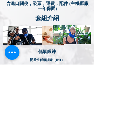
含進口關稅，發票，運費，配件 (主機原廠
一年保固)
​套組介紹
​低氧鍛鍊
間歇性低氧訓練（IHT）
好處
IHE 可以改善健康狀況，有助於某些治療，並使運動員即
使在受傷的情況下也能提高表現。
適合對象
任何想要獲得高原訓練的健康和表現益處的人，無論是受
傷的還是健康的。
運動套餐