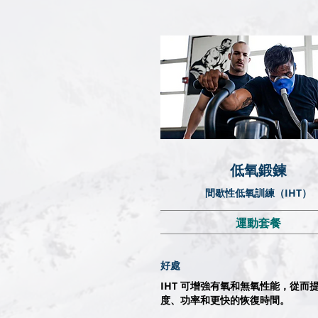
​低氧鍛鍊
間歇性低氧訓練（IHT）
運動套餐
好處
IHT 可增強有氧和無氧性能，從而
度、功率和更快的恢復時間。