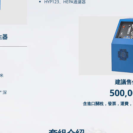
HYP123、HEPA過濾器
生器
 米
建議售
500,
3” 深
含進口關稅，發票，運費，配