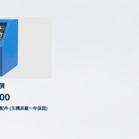
價
000
件 (主機原廠一年保固)