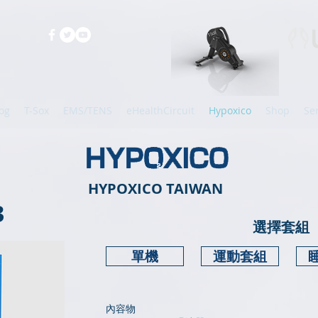
og
T-Sox
EMS/TENS
eHealthCircuit
Hypoxico
Shop
Se
HYPOXICO TAIWAN
3
​選擇套組
單機
運動套組
​​內容物