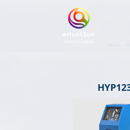
eHuntSun
Hypoxic Taiwan
About
Bl
HYP12