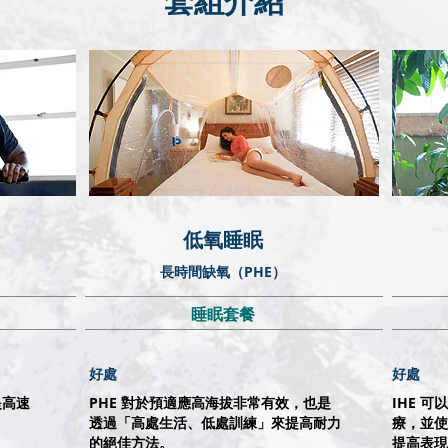
​套組介紹
低氧睡眠
長時間缺氧（PHE）
睡眠套餐
好處
好處
提高速
PHE 對於預適應高海拔非常有效，也是
IHE 
透過「高處生活、低處訓練」來提高耐力
療，並使
的絕佳方法。
提高表現