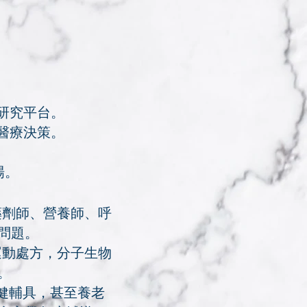
性研究平台。
確醫療決策。
場。
藥劑師、營養師、呼
問題。
運動處方，分子生物
。
健輔具，甚至養老