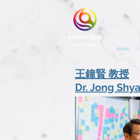
eHuntSun
Hypoxic Taiwan
About
Bl
王鐘賢 教授
Dr. Jong Sh