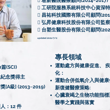
 壢新醫院醫療顧問(2014~2017)
 工研院服務系統科技中心資深特聘顧問
 昌祐科技國際有限公司顧問(2018
 弘昇健康科技股份有限公司監察人(
 台塑生醫股份有限公司顧問(2021
updated 2021/7/2
專長領域
運動處方與健康促進、 
(SCI)
化：
生紀念獎得主
運動合併低氧介入與健康
] (2013~2019)
新復健醫療策略:
心臟衰竭之生物功能指標
醫學之實踐與落實
：12 件