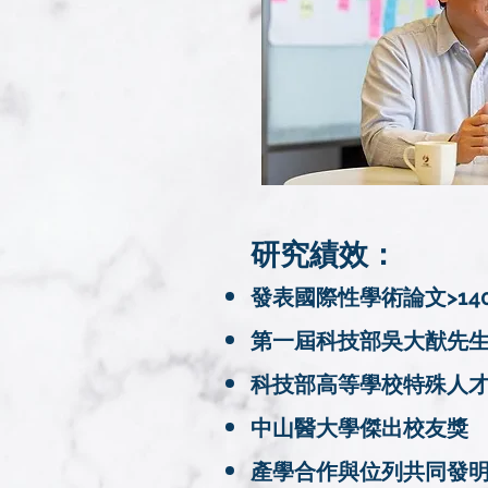
研究績效：
發表國際性學術論文>140篇
第一屆科技部吳大猷先
科技部高等學校特殊人才獎[A級
中山醫大學傑出校友獎
產學合作與位列共同發明人