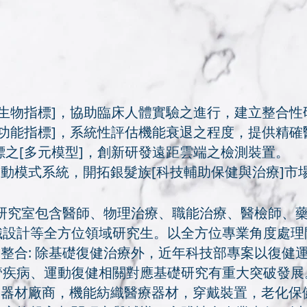
之[生物指標]，協助臨床人體實驗之進行，建立整合
之[功能指標]，系統性評估機能衰退之程度，提供精
指標之[多元模型]，創新研發遠距雲端之檢測裝置。
運動模式系統，開拓銀髮族[科技輔助保健與治療]市
 本研究室包含醫師、物理治療、職能治療、醫檢師、
織設計等全方位領域研究生。以全方位專業角度處理
向整合: 除基礎復健治療外，近年科技部專案以復健
管疾病、運動復健相關對應基礎研究有重大突破發展
動器材廠商，機能紡織醫療器材，穿戴裝置，老化保