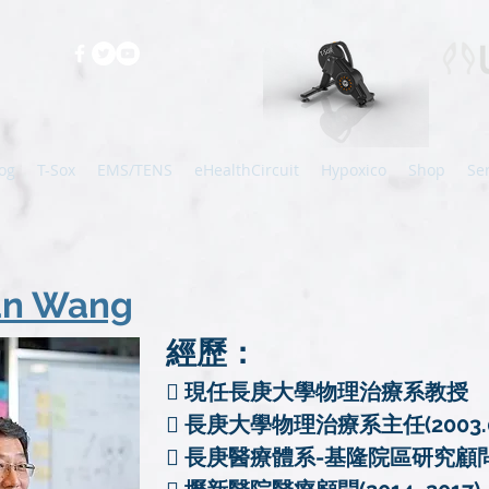
og
T-Sox
EMS/TENS
eHealthCircuit
Hypoxico
Shop
Se
yan Wang
經歷：
 現任長庚大學物理治療系教授
 長庚大學物理治療系主任(2003.08
 長庚醫療體系-基隆院區研究顧問(