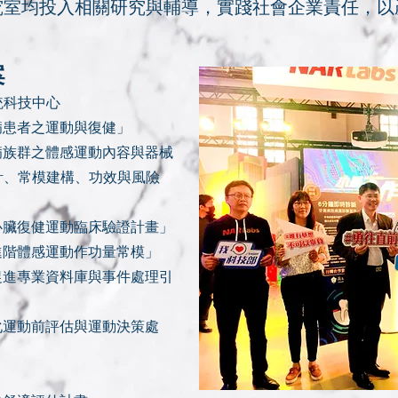
究室均投入相關研究與輔導，實踐社會企業責任，以
案
統科技中心
「冠心病患者之運動與復健」
行「慢性病族群之體感運動內容與器械
計、常模建構、功效與風險
「1盤成心臟復健運動臨床驗證計畫」
行「建立進階體感運動作功量常模」
行「健康促進專業資料庫與事件處理引
行「個人化運動前評估與運動決策處