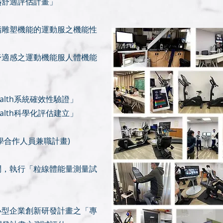
「生理熱舒適評估計畫」
行「具體脂雕塑機能的運動服之機能性
行「提升舒適感之運動機能服人體機能
itHealth系統確效性驗證」
itHealth科學化評估建立」
問(產學合作人員兼職計畫)
任諮詢顧問，執行「粒線體能量測量試
行經濟部小型企業創新研發計畫之「專