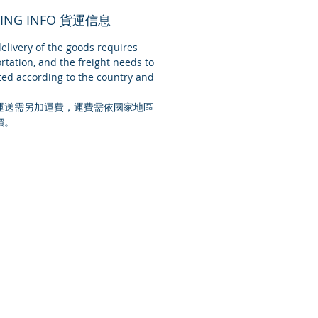
PING INFO 貨運信息
livery of the goods requires
rtation, and the freight needs to
ed according to the country and
運送需另加運費，運費需依國家地區
價。