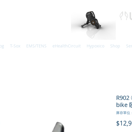
og
T-Sox
EMS/TENS
eHealthCircuit
Hypoxico
Shop
Se
R902 
bik
庫存單位：
$12,9