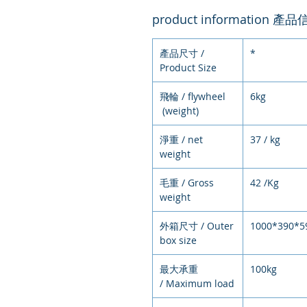
product information 產
產品尺寸 /
*
Product Size
飛輪 / flywheel
6kg
(weight)
淨重 / net
37 / kg
weight
毛重 / Gross
42 /Kg
weight
外箱尺寸 / Outer
1000*390*5
box size
最大承重
100kg
/ Maximum load