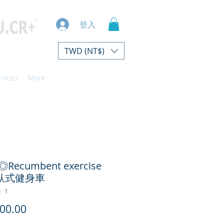
登入
TWD (NT$)
rvices
More
◎Recumbent exercise
e 臥式健身車
 1
價
00.00
格