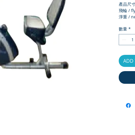
產品尺寸 /
飛輪 / fl
淨重 / ne
毛重 / Gr
數量
*
外箱尺寸 /
最大承重 /
電子錶顯示 
meter d
運動段數 /
ADD 
number