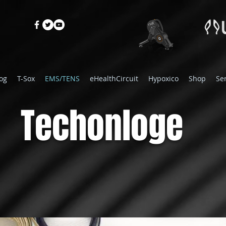
og
T-Sox
EMS/TENS
eHealthCircuit
Hypoxico
Shop
Se
Techonloge