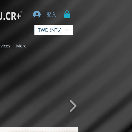
登入
TWD (NT$)
rvices
More