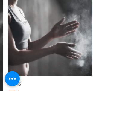
TENS
FDA
→ T FDA
​→ U.S. FDA