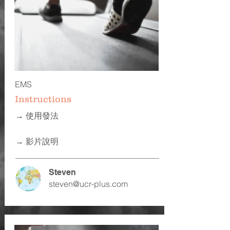
EMS
Instructions
​→ 使用發法
​→ 影片說明
Steven
steven@ucr-plus.com